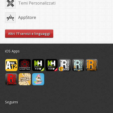
Temi Personalizzati
AppStore
Altri
11
servizi e linguaggi
iOS Apps
Seguimi