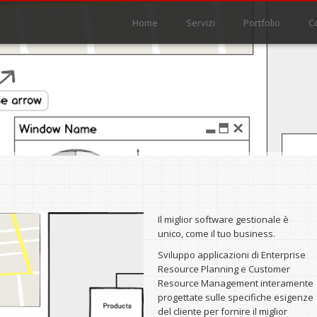
Menu principale
Menu principale
Home
Servizi
Portfolio
C
Il miglior software gestionale è
unico, come il tuo business.
Sviluppo applicazioni di Enterprise
Resource Planning e Customer
Resource Management interamente
progettate sulle specifiche esigenze
del cliente per fornire il miglior