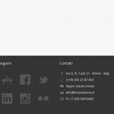
Seguimi
Contatti
Via G. B. Casti 21 - Rimini - Italy
(+39) 393 23 87 853
skype:
meste.meste
info@mssolutions.it
P.I. IT 03518910405