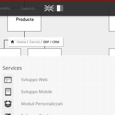
ontatto
Supporto
Home
/
Servizi
/
ERP / CRM
Services
Sviluppo Web
Sviluppo Mobile
Moduli Personalizzati